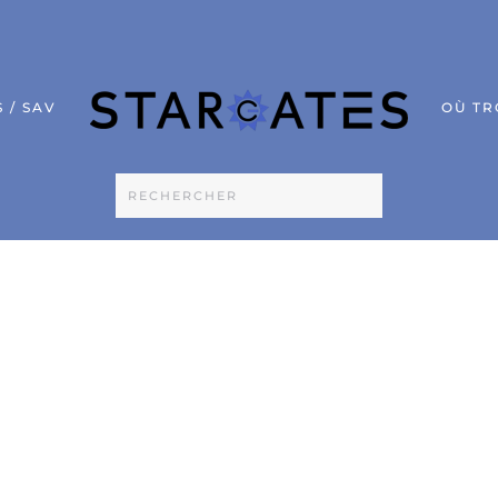
 / SAV
OÙ TR