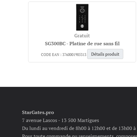
Gratuit
SG300BC - Platine de rue sans fil
Détails produit
CODE EAN : 3760001985313
StarGates.pro
7 avenue Lascos - 13 500 Martigues
Du lundi au vendredi de 8h00 à 12h00 et de 13h00 à
Pour toute commande ou renseignements, composer